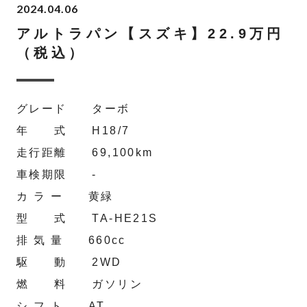
2024.04.06
アルトラパン【スズキ】22.9万円
（税込）
グレード ターボ
年 式 H18/7
走行距離 69,100km
車検期限 -
カ ラ ー 黄緑
型 式 TA-HE21S
排 気 量 660cc
駆 動 2WD
燃 料 ガソリン
シ フ ト AT