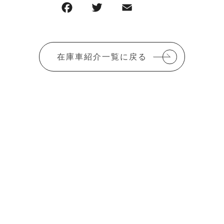
F
T
E
共
a
w
m
有
c
it
ai
e
te
l
在庫車紹介一覧に戻る
b
r
o
o
k